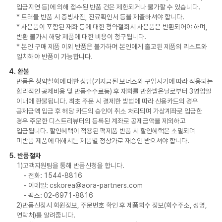
입금지연 등)에 의해 접수된 반품 건은 제한되거나 불가할 수 있습니다.
* 트러블 반품 시 증빙사진, 진료확인서 등을 제출하셔야 합니다.
* 사은품이 포함된 재화 등에 대한 청약철회시 사은품은 반환되어야 하며,
반환 불가시 해당 제품에 대한 비용이 청구됩니다.
* 본인 구매 제품 이외 반품은 불가하며 본인에게 출고된 제품의 리스트와
일치해야 반품이 가능합니다.
4. 환불
반품은 청약철회에 대한 상담(기지급된 보너스와 구입시기에 따라 적용되는
합리적인 공제비용 및 반품수수료등) 후 재화를 반환받은날로부터 3영업일
이내에 환불됩니다. 최초 주문 시 결제한 방법에 따라 신용카드의 경우
공제금액 입금 후 해당 카드의 승인이 취소 처리되며 가상계좌로 입금한
경우 주문한 디스트리뷰터의 등록된 계좌로 공제금액을 제외하고
입금됩니다. 할인혜택이 적용된 팩제품 반품 시 할인혜택은 소멸되며
미반품 제품에 대해서는 제품별 정상가로 재승인 받으셔야 합니다.
5. 반품절차
1)고객지원팀을 통해 반품신청을 합니다.
- 전화: 1544-8816
- 이메일: cskorea@aora-partners.com
- 팩스: 02-6971-8816
2)반품신청시 회원정보, 주문번호 확인 후 제품회수 정보(회수주소, 성명,
연락처)를 알려줍니다.